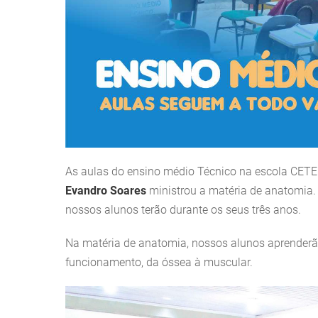
As aulas do ensino médio Técnico na escola CETE
Evandro Soares
ministrou a matéria de anatomia. E
nossos alunos terão durante os seus três anos.
Na matéria de anatomia, nossos alunos aprenderão
funcionamento, da óssea à muscular.