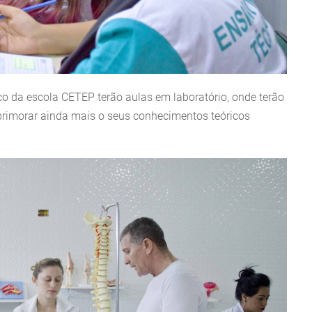
o da escola CETEP terão aulas em laboratório, onde terão
primorar ainda mais o seus conhecimentos teóricos