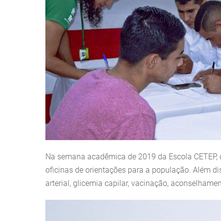
Na semana acadêmica de 2019 da Escola CETEP, o
oficinas de orientações para a população. Além d
arterial, glicemia capilar, vacinação, aconselhame